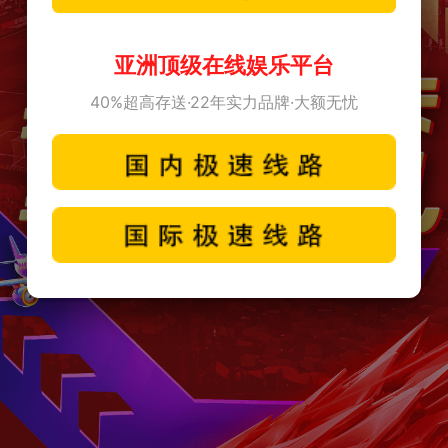
亚洲顶级在线娱乐平台
40%超高存送·22年实力品牌·大额无忧